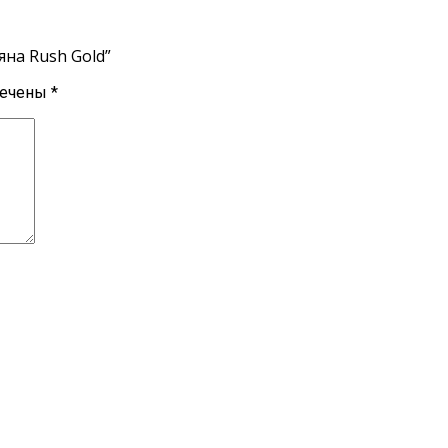
яна Rush Gold”
мечены
*