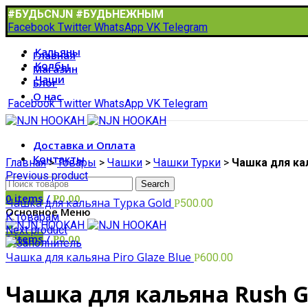
#БУДЬСNJN #БУДЬНЕЖНЫМ
Facebook
Twitter
WhatsApp
VK
Telegram
Кальяны
Главная
Колбы
Магазин
Чаши
Блог
О нас
Facebook
Twitter
WhatsApp
VK
Telegram
Доставка и Оплата
Контакты
Главная
>
Товары
>
Чашки
>
Чашки Турки
>
Чашка для ка
Previous product
Search
0
items
/
0.00
Р
Чашка для кальяна Турка Gold
500.00
Р
Основное Меню
К товарам
Next product
0
items
/
0.00
Р
Чашка для кальяна Piro Glaze Blue
600.00
Р
Чашка для кальяна Rush G