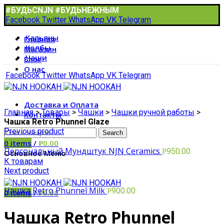
#БУДЬСNJN #БУДЬНЕЖНЫМ
Facebook
Twitter
WhatsApp
VK
Telegram
Кальяны
Главная
Колбы
Магазин
Чаши
Блог
О нас
Facebook
Twitter
WhatsApp
VK
Telegram
Доставка и Оплата
Главная
>
Товары
>
Чашки
>
Чашки ручной работы
>
Контакты
Чашка Retro Phunnel Glaze
Previous product
Search
0
items
/
0.00
Р
Персональный Мундштук NJN Ceramics
950.00
Р
Основное Меню
К товарам
Next product
Чашка Retro Phunnel Milk
900.00
Р
0
items
/
0.00
Р
Чашка Retro Phunnel