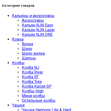
Категории товаров
Кальяны и аксессуары
Аксессуары
Кальян NJN Easy
Кальян NJN Lazer
Кальян NJN ONE
Ковка
Вилка
Шило
Шило-вилка
Щипцы
Колбы
Колба NJ
Колба River
Колба RT
Колба Tree
Колба Капля SP
Колбы High
Мини колбы
Остальные колбы
Чашки
Чашки Harmony Lite & Hard