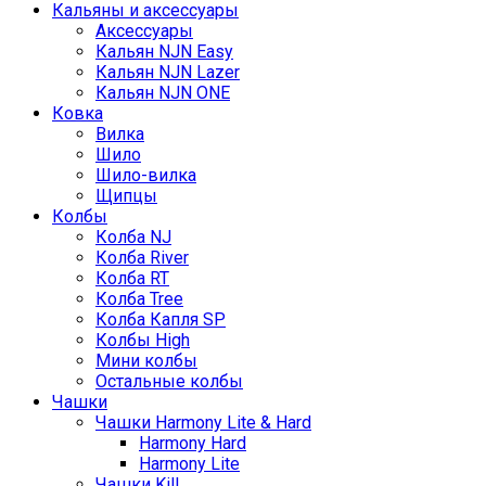
Кальяны и аксессуары
Аксессуары
Кальян NJN Easy
Кальян NJN Lazer
Кальян NJN ONE
Ковка
Вилка
Шило
Шило-вилка
Щипцы
Колбы
Колба NJ
Колба River
Колба RT
Колба Tree
Колба Капля SP
Колбы High
Мини колбы
Остальные колбы
Чашки
Чашки Harmony Lite & Hard
Harmony Hard
Harmony Lite
Чашки Kill